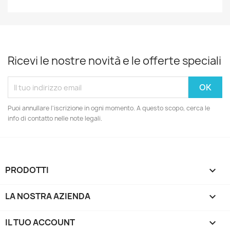
Ricevi le nostre novità e le offerte speciali
Puoi annullare l'iscrizione in ogni momento. A questo scopo, cerca le
info di contatto nelle note legali.
PRODOTTI

LA NOSTRA AZIENDA

IL TUO ACCOUNT
